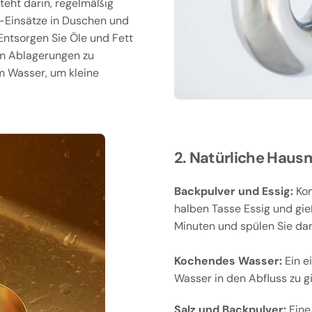
teht darin, regelmäßig
-Einsätze in Duschen und
ntsorgen Sie Öle und Fett
um Ablagerungen zu
em Wasser, um kleine
2. Natürliche Hausm
Backpulver und Essig:
Kom
halben Tasse Essig und gie
Minuten und spülen Sie da
Kochendes Wasser:
Ein e
Wasser in den Abfluss zu g
Salz und Backpulver:
Eine 