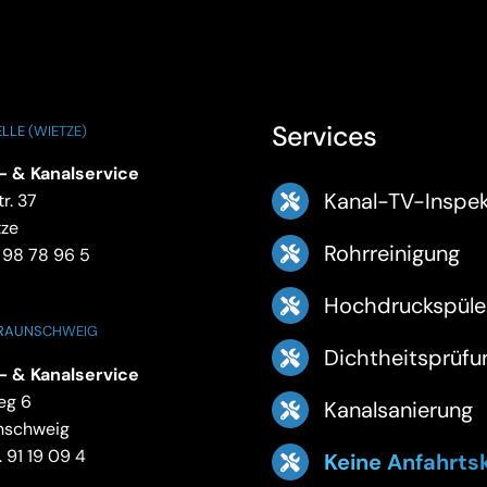
Services
LLE (WIETZE)
- & Kanalservice
Kanal-TV-Inspek
r. 37
tze
Rohrreinigung
 98 78 96 5
Hochdruckspüle
BRAUNSCHWEIG
Dichtheitsprüfu
- & Kanalservice
eg 6
Kanalsanierung
nschweig
 91 19 09 4
Keine Anfahrts