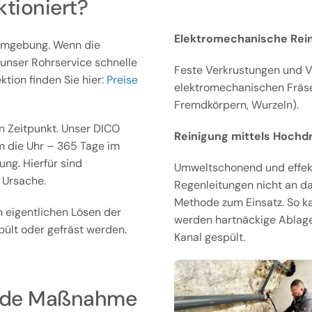
ktioniert?
Elektromechanische Rein
 Umgebung. Wenn die
t unser Rohrservice schnelle
Feste Verkrustungen und V
ktion finden Sie hier:
Preise
elektromechanischen Fräsen
Fremdkörpern, Wurzeln).
 Zeitpunkt. Unser DICO
Reinigung mittels Hochd
m die Uhr – 365 Tage im
ng. Hierfür sind
Umweltschonend und effekti
 Ursache.
Regenleitungen nicht an d
Methode zum Einsatz. So k
 eigentlichen Lösen der
werden hartnäckige Ablag
ült oder gefräst werden.
Kanal gespült.
gende Maßnahme