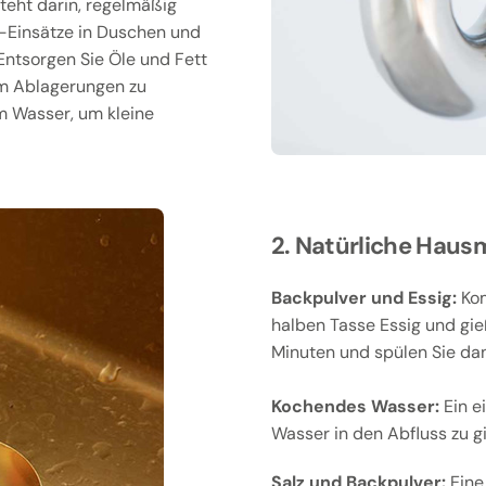
teht darin, regelmäßig
-Einsätze in Duschen und
ntsorgen Sie Öle und Fett
um Ablagerungen zu
em Wasser, um kleine
2. Natürliche Hausm
Backpulver und Essig:
Kom
halben Tasse Essig und gie
Minuten und spülen Sie da
Kochendes Wasser:
Ein e
Wasser in den Abfluss zu g
Salz und Backpulver:
Eine 