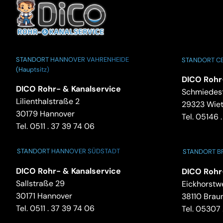
STANDORT HANNOVER VAHRENHEIDE
STANDORT CE
(Hauptsitz)
DICO Rohr
DICO Rohr- & Kanalservice
Schmiedest
Lilienthalstraße 2
29323 Wie
30179 Hannover
Tel.
05146 .
Tel.
0511 . 37 39 74 06
STANDORT HANNOVER SÜDSTADT
STANDORT 
DICO Rohr- & Kanalservice
DICO Rohr
Sallstraße 29
Eickhorstw
30171 Hannover
38110 Brau
Tel.
0511 . 37 39 74 06
Tel.
05307 .