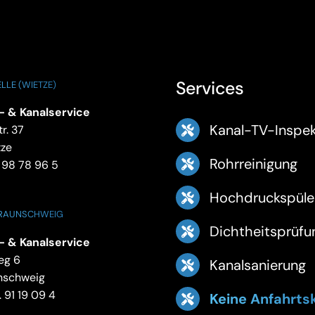
Services
LLE (WIETZE)
- & Kanalservice
Kanal-TV-Inspek
r. 37
tze
Rohrreinigung
 98 78 96 5
Hochdruckspüle
BRAUNSCHWEIG
Dichtheitsprüfu
- & Kanalservice
eg 6
Kanalsanierung
nschweig
 91 19 09 4
Keine Anfahrts