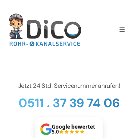
Zum
Inhalt
springen
Toggle
Naviga
Home
Über uns
Services
Jetzt 24 Std. Servicenummer anrufen!
0511 . 37 39 74 06
Preise
NEWS
Google bewertet
5.0