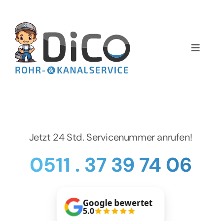
Zum
Inhalt
springen
Toggle
Naviga
Home
Über uns
Services
Jetzt 24 Std. Servicenummer anrufen!
0511 . 37 39 74 06
Preise
NEWS
Google bewertet
5.0