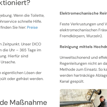
ktioniert?
Elektromechanische Rein
ebung. Wenn die Toilette,
hrservice schnelle Hilfe.
Feste Verkrustungen und V
finden Sie hier:
Preise
elektromechanischen Fräsen
Fremdkörpern, Wurzeln).
 Zeitpunkt. Unser DICO
Reinigung mittels Hochd
m die Uhr – 365 Tage im
ng. Hierfür sind
Umweltschonend und effekti
 Ursache.
Regenleitungen nicht an d
Methode zum Einsatz. So k
 eigentlichen Lösen der
werden hartnäckige Ablag
ült oder gefräst werden.
Kanal gespült.
gende Maßnahme