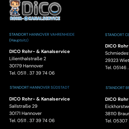
STANDORT HANNOVER VAHRENHEIDE
STANDORT CE
(Hauptsitz)
DICO Rohr
DICO Rohr- & Kanalservice
Schmiedest
Lilienthalstraße 2
29323 Wie
30179 Hannover
Tel.
05146 .
Tel.
0511 . 37 39 74 06
STANDORT HANNOVER SÜDSTADT
STANDORT 
DICO Rohr- & Kanalservice
DICO Rohr
Sallstraße 29
Eickhorstw
30171 Hannover
38110 Brau
Tel.
0511 . 37 39 74 06
Tel.
05307 .