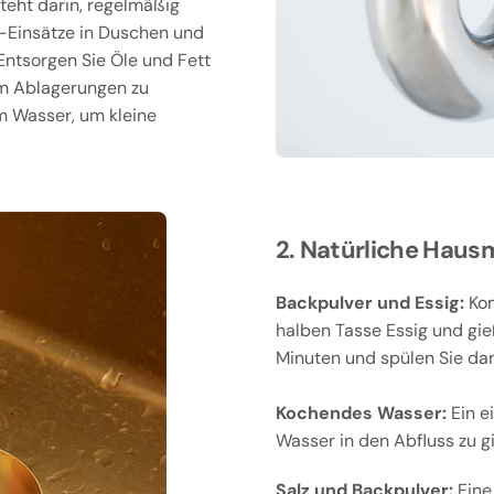
teht darin, regelmäßig
-Einsätze in Duschen und
ntsorgen Sie Öle und Fett
um Ablagerungen zu
em Wasser, um kleine
2. Natürliche Hausm
Backpulver und Essig:
Kom
halben Tasse Essig und gie
Minuten und spülen Sie da
Kochendes Wasser:
Ein e
Wasser in den Abfluss zu g
Salz und Backpulver:
Eine 