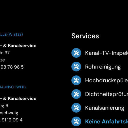
Services
LLE (WIETZE)
- & Kanalservice
Kanal-TV-Inspek
r. 37
tze
Rohrreinigung
 98 78 96 5
Hochdruckspüle
BRAUNSCHWEIG
Dichtheitsprüfu
- & Kanalservice
eg 6
Kanalsanierung
nschweig
 91 19 09 4
Keine Anfahrts