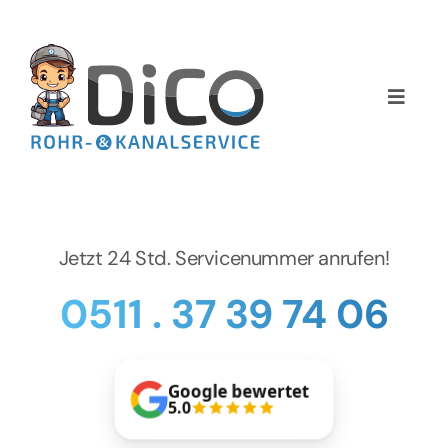
Zum
Inhalt
springen
Toggle
Naviga
Home
Über uns
Jetzt 24 Std. Servicenummer anrufen!
Services
0511 . 37 39 74 06
Preise
Google bewertet
NEWS
5.0