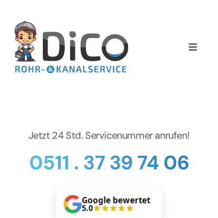
Zum
Inhalt
springen
Toggle
Naviga
Home
Über uns
Services
Jetzt 24 Std. Servicenummer anrufen!
0511 . 37 39 74 06
Preise
NEWS
Google bewertet
5.0