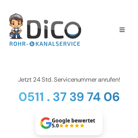
Zum
Inhalt
springen
Toggle
Naviga
Home
Über uns
Jetzt 24 Std. Servicenummer anrufen!
Services
0511 . 37 39 74 06
Preise
Google bewertet
NEWS
5.0