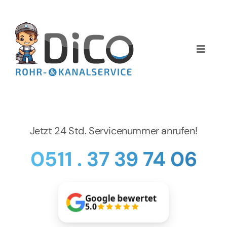
Zum
Inhalt
springen
Toggle
Naviga
Home
Über uns
Jetzt 24 Std. Servicenummer anrufen!
Services
0511 . 37 39 74 06
Preise
Google bewertet
NEWS
5.0