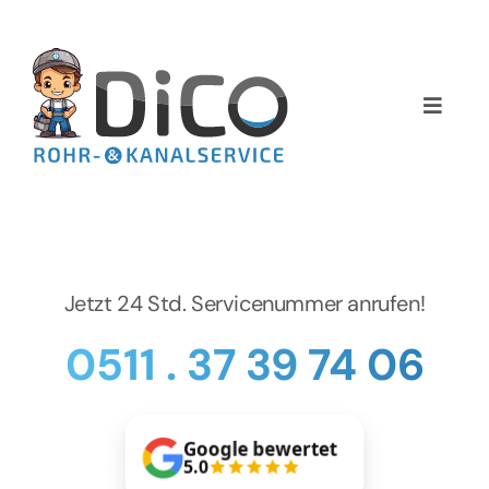
Zum
Inhalt
springen
Toggle
Naviga
Home
Über uns
Services
Jetzt 24 Std. Servicenummer anrufen!
0511 . 37 39 74 06
Preise
NEWS
Google bewertet
5.0