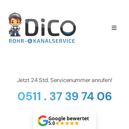
Zum
Inhalt
springen
Toggle
Naviga
Home
Über uns
Services
Jetzt 24 Std. Servicenummer anrufen!
0511 . 37 39 74 06
Preise
NEWS
Google bewertet
5.0