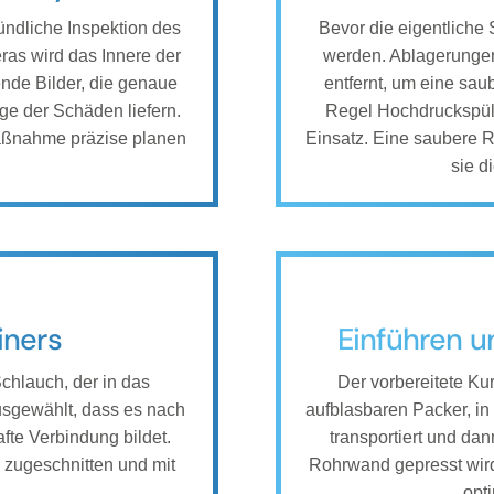
ründliche Inspektion des
Bevor die eigentliche
ras wird das Innere der
werden. Ablagerunge
nde Bilder, die genaue
entfernt, um eine sau
ge der Schäden liefern.
Regel Hochdruckspü
aßnahme präzise planen
Einsatz. Eine saubere R
sie d
iners
Einführen u
 Schlauch, der in das
Der vorbereitete Kur
usgewählt, dass es nach
aufblasbaren Packer, in
fte Verbindung bildet.
transportiert und da
e zugeschnitten und mit
Rohrwand gepresst wird
opt