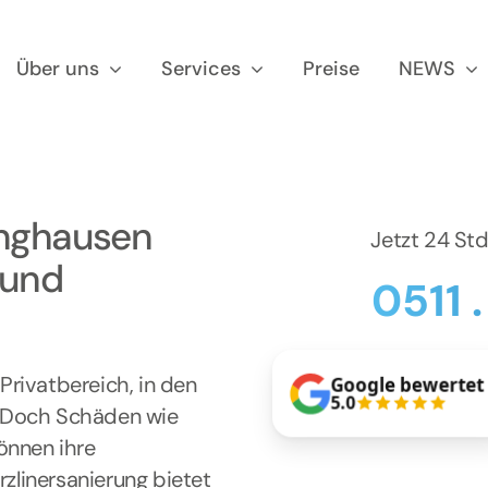
Über uns
Services
Preise
NEWS
singhausen
Jetzt 24 St
 und
0511 
rivatbereich, in den
Google bewertet
5.0
. Doch Schäden wie
önnen ihre
rzlinersanierung bietet