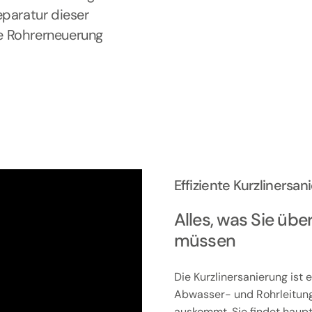
eparatur dieser
e Rohrerneuerung
Effiziente Kurzliners
Alles, was Sie übe
müssen
Die Kurzlinersanierung ist
Abwasser- und Rohrleitun
auskommt. Sie findet haup