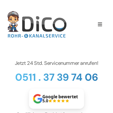
Zum
Inhalt
springen
Toggle
Naviga
Home
Über uns
Jetzt 24 Std. Servicenummer anrufen!
Services
0511 . 37 39 74 06
Preise
Google bewertet
NEWS
5.0