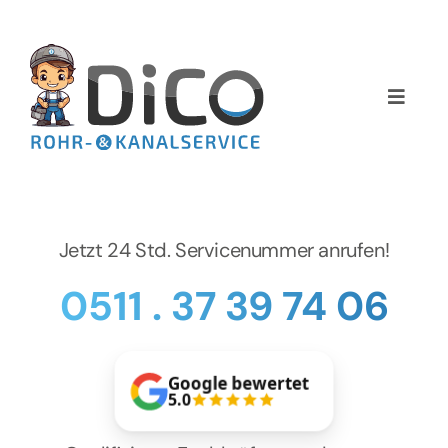
Zum
Inhalt
springen
Toggle
Naviga
Home
Über uns
Jetzt 24 Std. Servicenummer anrufen!
Services
0511 . 37 39 74 06
Preise
Google bewertet
NEWS
5.0