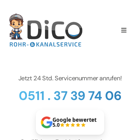
Zum
Inhalt
springen
Toggle
Naviga
Home
Über uns
Jetzt 24 Std. Servicenummer anrufen!
Services
0511 . 37 39 74 06
Preise
Google bewertet
NEWS
5.0