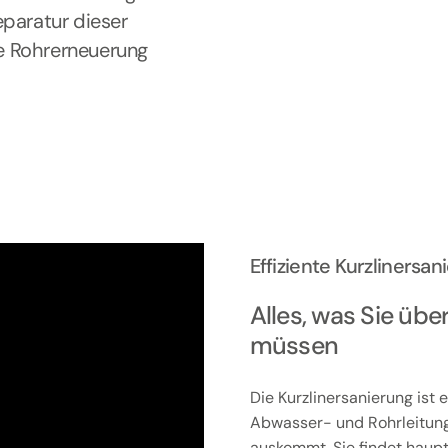
eparatur dieser
e Rohrerneuerung
Effiziente Kurzliners
Alles, was Sie übe
müssen
Die Kurzlinersanierung ist
Abwasser- und Rohrleitun
auskommt. Sie findet haup