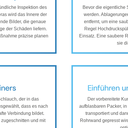
ründliche Inspektion des
Bevor die eigentliche
ras wird das Innere der
werden. Ablagerunge
nde Bilder, die genaue
entfernt, um eine sau
ge der Schäden liefern.
Regel Hochdruckspü
aßnahme präzise planen
Einsatz. Eine saubere R
sie d
iners
Einführen u
 Schlauch, der in das
Der vorbereitete Kur
usgewählt, dass es nach
aufblasbaren Packer, in
fte Verbindung bildet.
transportiert und da
e zugeschnitten und mit
Rohrwand gepresst wird
opt