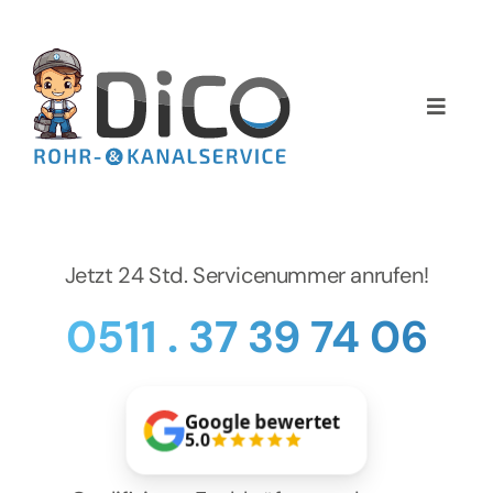
Zum
Inhalt
springen
Toggle
Naviga
Home
Über uns
Jetzt 24 Std. Servicenummer anrufen!
Services
0511 . 37 39 74 06
Preise
Google bewertet
NEWS
5.0