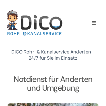
Zum
Inhalt
springen
Toggle
Naviga
Home
Über uns
DICO Rohr- & Kanalservice Anderten –
24/7 für Sie im Einsatz
Services
Notdienst für Anderten
Preise
und Umgebung
NEWS