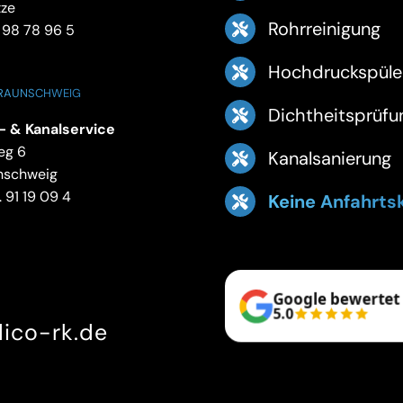
tze
Rohrreinigung
 98 78 96 5
Hochdruckspüle
BRAUNSCHWEIG
Dichtheitsprüfu
- & Kanalservice
eg 6
Kanalsanierung
nschweig
 91 19 09 4
Keine Anfahrts
Google bewertet
5.0
ico-rk.de