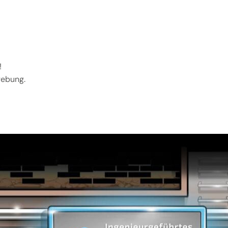
!
gebung.