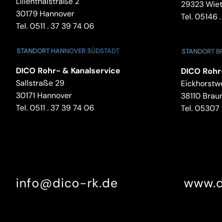
Lilienthalstraße 2
29323 Wie
30179 Hannover
Tel.
05146 .
Tel.
0511 . 37 39 74 06
STANDORT HANNOVER SÜDSTADT
STANDORT 
DICO Rohr- & Kanalservice
DICO Rohr
Sallstraße 29
Eickhorstw
30171 Hannover
38110 Brau
Tel.
0511 . 37 39 74 06
Tel.
05307 .
info@dico-rk.de
www.d