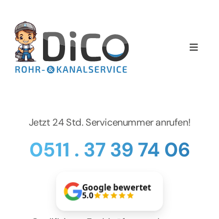
Zum
Inhalt
springen
Toggle
Naviga
Home
Über uns
Jetzt 24 Std. Servicenummer anrufen!
Services
0511 . 37 39 74 06
Preise
Google bewertet
NEWS
5.0