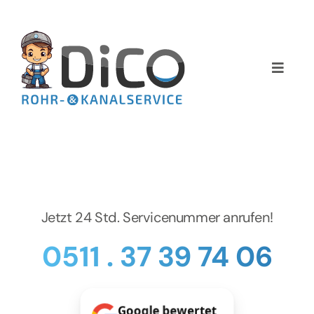
Zum
Inhalt
springen
Toggle
Naviga
Home
Über uns
Services
Jetzt 24 Std. Servicenummer anrufen!
Preise
0511 . 37 39 74 06
NEWS
Google bewertet