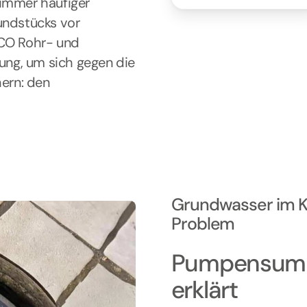
 immer häufiger
undstücks vor
CO Rohr- und
sung, um sich gegen die
ern: den
Grundwasser im Kel
Problem
Pumpensump
erklärt