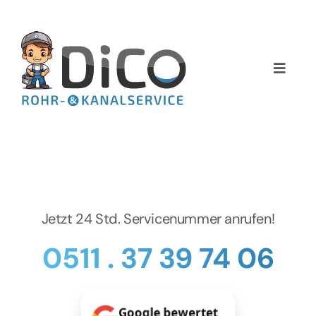
Zum
Inhalt
springen
Toggle
Naviga
Home
Über uns
Services
Jetzt 24 Std. Servicenummer anrufen!
Preise
0511 . 37 39 74 06
NEWS
Google bewertet