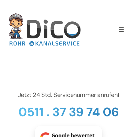
Zum
Inhalt
springen
Toggle
Naviga
Home
Über uns
Services
Jetzt 24 Std. Servicenummer anrufen!
Preise
0511 . 37 39 74 06
NEWS
Google bewertet