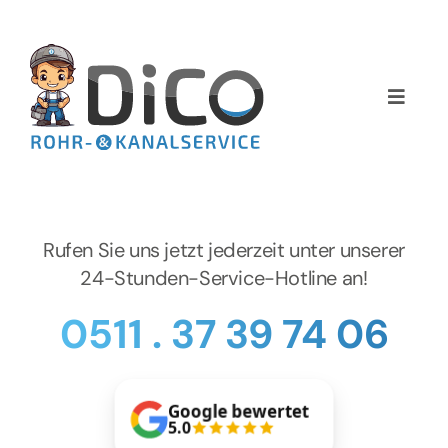
Zum
Inhalt
springen
Toggle
Naviga
Home
Über uns
Rufen Sie uns jetzt jederzeit unter unserer
Services
24-Stunden-Service-Hotline an!
0511 . 37 39 74 06
Preise
NEWS
Google bewertet
5.0