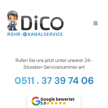
Zum
Inhalt
springen
Toggle
Naviga
Home
Über uns
Rufen Sie uns jetzt unter unserer 24-
Services
Stunden-Servicenummer an!
0511 . 37 39 74 06
Preise
NEWS
Google bewertet
5.0