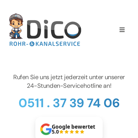
Zum
Inhalt
springen
Toggle
Naviga
Home
Über uns
Rufen Sie uns jetzt jederzeit unter unserer
Services
24-Stunden-Servicehotline an!
0511 . 37 39 74 06
Preise
NEWS
Google bewertet
5.0