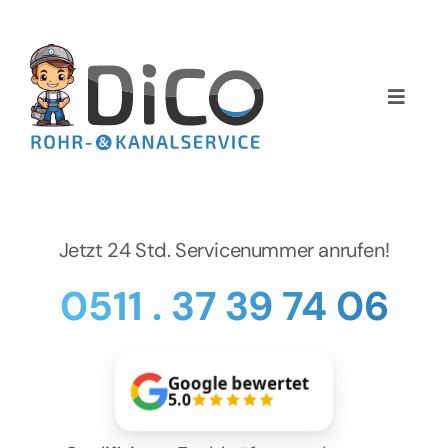
Zum
Inhalt
springen
Toggle
Naviga
Home
Über uns
Jetzt 24 Std. Servicenummer anrufen!
Services
0511 . 37 39 74 06
Preise
Google bewertet
NEWS
5.0