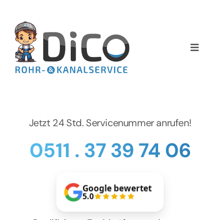
Zum
Inhalt
springen
Toggle
Naviga
Home
Über uns
Jetzt 24 Std. Servicenummer anrufen!
Services
0511 . 37 39 74 06
Preise
Google bewertet
NEWS
5.0