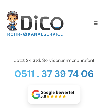
Zum
Inhalt
springen
Toggle
Naviga
Home
Über uns
Jetzt 24 Std. Servicenummer anrufen!
Services
0511 . 37 39 74 06
Preise
Google bewertet
NEWS
5.0