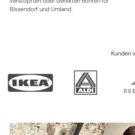
verstopften oder defekten Rohren für
Bissendorf und Umland.
Kunden vo