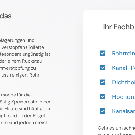
 das
Ihr Fachb
Ablagerungen und
verstopfen (Toilette
Rohrrei
 Besonders ungünstig ist
der einem Rückstau
Kanal-T
hrverstopfung zu
luss reinigen, Rohr
Dichthe
Ursache für die
Hochdru
ufig Speisereste in der
ie Haare sind häufig der
Kanalsa
t sind. In der Regel
aren sind jedoch meist
Geht es um schne
ist unsere Firma