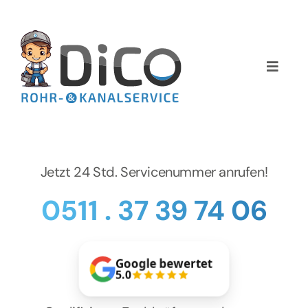
Zum
Inhalt
springen
Toggle
Naviga
Home
Über uns
Jetzt 24 Std. Servicenummer anrufen!
Services
0511 . 37 39 74 06
Preise
Google bewertet
NEWS
5.0