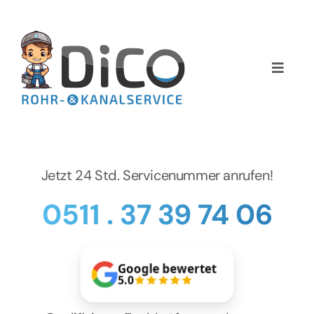
Zum
Inhalt
springen
Toggle
Naviga
Home
Über uns
Jetzt 24 Std. Servicenummer anrufen!
Services
0511 . 37 39 74 06
Preise
Google bewertet
NEWS
5.0