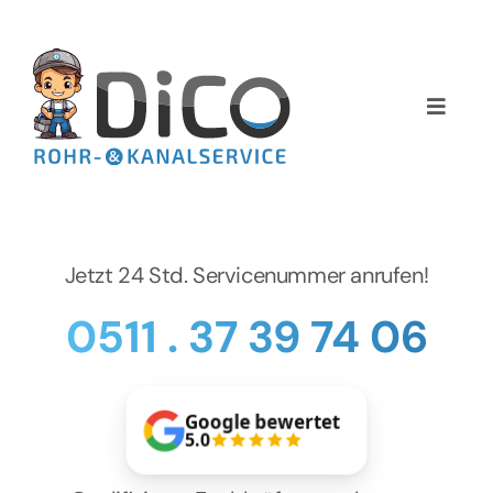
Zum
Inhalt
springen
Toggle
Naviga
Home
Über uns
Jetzt 24 Std. Servicenummer anrufen!
Services
0511 . 37 39 74 06
Preise
Google bewertet
NEWS
5.0