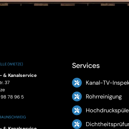
Services
LLE (WIETZE)
- & Kanalservice
Kanal-TV-Inspek
r. 37
tze
Rohrreinigung
 98 78 96 5
Hochdruckspüle
BRAUNSCHWEIG
Dichtheitsprüfu
- & Kanalservice