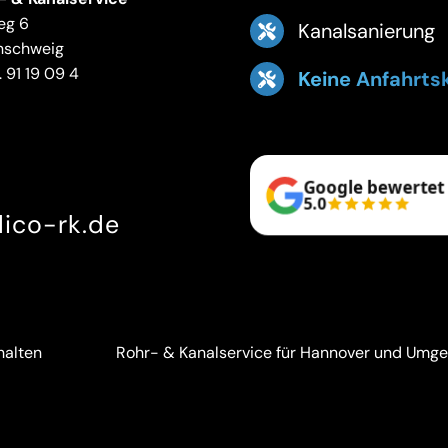
eg 6
Kanalsanierung
nschweig
 91 19 09 4
Keine Anfahrts
Google bewertet
5.0
ico-rk.de
halten
Rohr- & Kanalservice für Hannover und Umg