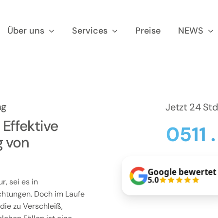
Über uns
Services
Preise
NEWS
ng
Jetzt 24 St
Effektive
0511 
g von
Google bewertet
5.0
, sei es in
chtungen. Doch im Laufe
die zu Verschleiß,