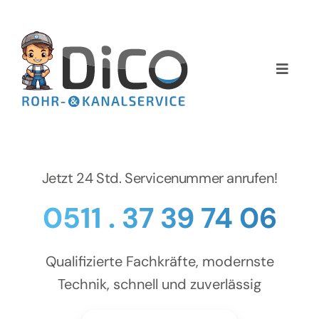
Zum
Inhalt
springen
Toggle
Naviga
Home
Über uns
Jetzt 24 Std. Servicenummer anrufen!
Services
0511 . 37 39 74 06
Preise
Qualifizierte Fachkräfte, modernste
NEWS
Technik, schnell und zuverlässig