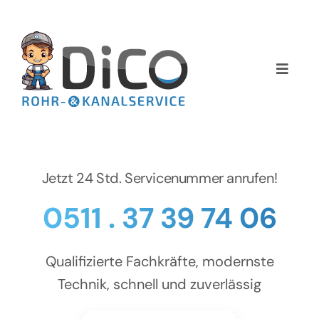
Zum
Inhalt
springen
Toggle
Naviga
Home
Über uns
Jetzt 24 Std. Servicenummer anrufen!
Services
0511 . 37 39 74 06
Preise
Qualifizierte Fachkräfte, modernste
NEWS
Technik, schnell und zuverlässig