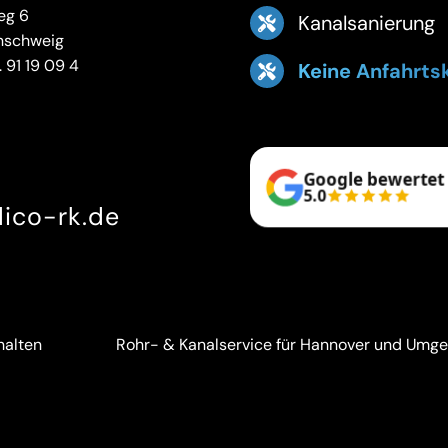
eg 6
Kanalsanierung
nschweig
 91 19 09 4
Keine Anfahrts
Google bewertet
5.0
ico-rk.de
halten
Rohr- & Kanalservice für Hannover und Umg