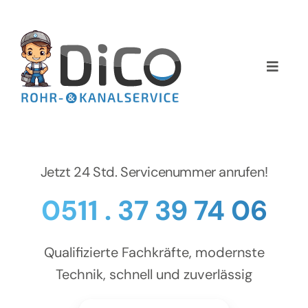
Zum
Inhalt
springen
Toggle
Naviga
Home
Über uns
Jetzt 24 Std. Servicenummer anrufen!
Services
0511 . 37 39 74 06
Preise
Qualifizierte Fachkräfte, modernste
NEWS
Technik, schnell und zuverlässig