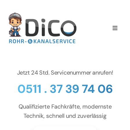
Zum
Inhalt
springen
Toggle
Naviga
Home
Über uns
Jetzt 24 Std. Servicenummer anrufen!
Services
0511 . 37 39 74 06
Preise
Qualifizierte Fachkräfte, modernste
NEWS
Technik, schnell und zuverlässig