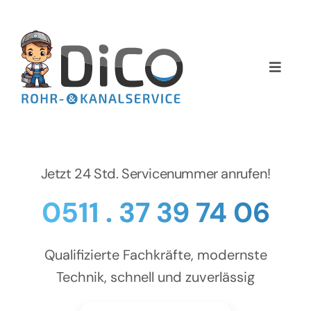
Zum
Inhalt
springen
Toggle
Naviga
Home
Über uns
Jetzt 24 Std. Servicenummer anrufen!
Services
0511 . 37 39 74 06
Preise
Qualifizierte Fachkräfte, modernste
NEWS
Technik, schnell und zuverlässig