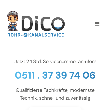
Zum
Inhalt
springen
Toggle
Naviga
Home
Über uns
Jetzt 24 Std. Servicenummer anrufen!
Services
0511 . 37 39 74 06
Preise
Qualifizierte Fachkräfte, modernste
NEWS
Technik, schnell und zuverlässig