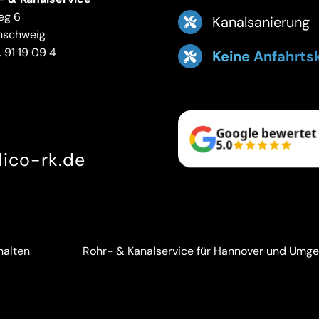
eg 6
Kanalsanierung
nschweig
 91 19 09 4
Keine Anfahrts
Google bewertet
5.0
ico-rk.de
halten
Rohr- & Kanalservice für Hannover und Umg