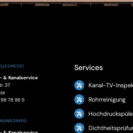
Services
LLE (WIETZE)
- & Kanalservice
Kanal-TV-Inspek
r. 37
tze
Rohrreinigung
 98 78 96 5
Hochdruckspüle
BRAUNSCHWEIG
Dichtheitsprüfu
- & Kanalservice