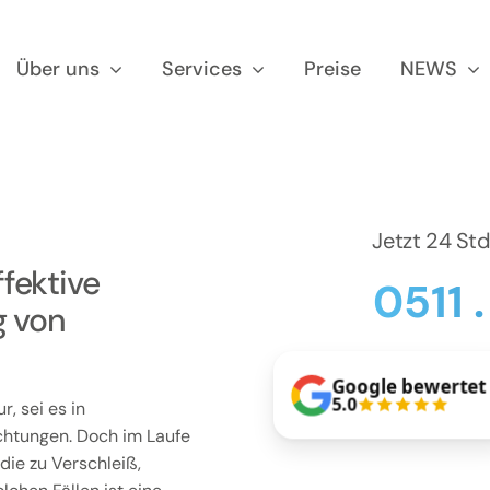
Über uns
Services
Preise
NEWS
Jetzt 24 St
fektive
0511 
g von
Google bewertet
5.0
, sei es in
chtungen. Doch im Laufe
die zu Verschleiß,