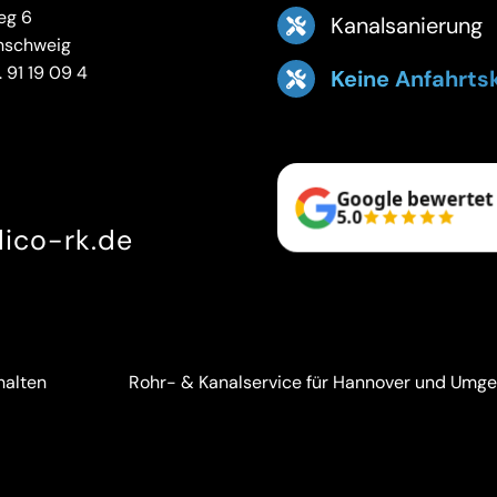
eg 6
Kanalsanierung
nschweig
 91 19 09 4
Keine Anfahrts
Google bewertet
5.0
ico-rk.de
halten
Rohr- & Kanalservice für Hannover und Umg