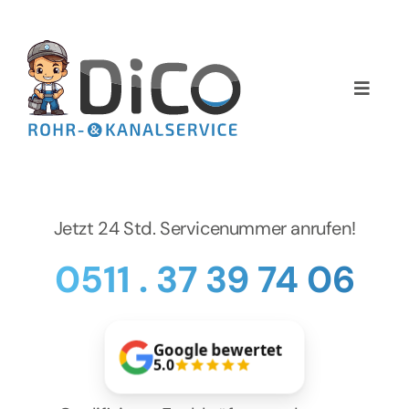
Zum
Inhalt
springen
Toggle
Naviga
Home
Über uns
Jetzt 24 Std. Servicenummer anrufen!
Services
0511 . 37 39 74 06
Preise
Google bewertet
NEWS
5.0