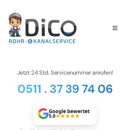
Zum
Inhalt
springen
Toggle
Naviga
Home
Über uns
Jetzt 24 Std. Servicenummer anrufen!
Services
0511 . 37 39 74 06
Preise
Google bewertet
NEWS
5.0