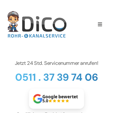
Zum
Inhalt
springen
Toggle
Naviga
Home
Über uns
Jetzt 24 Std. Servicenummer anrufen!
Services
0511 . 37 39 74 06
Preise
Google bewertet
NEWS
5.0