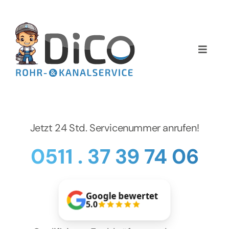
Zum
Inhalt
springen
Toggle
Naviga
Home
Über uns
Jetzt 24 Std. Servicenummer anrufen!
Services
0511 . 37 39 74 06
Preise
Google bewertet
NEWS
5.0