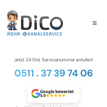
Zum
Inhalt
springen
Toggle
Naviga
Home
Über uns
Jetzt 24 Std. Servicenummer anrufen!
Services
0511 . 37 39 74 06
Preise
Google bewertet
NEWS
5.0