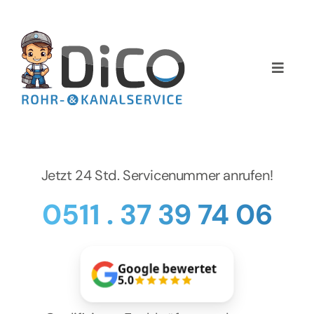
Zum
Inhalt
springen
Toggle
Naviga
Home
Über uns
Jetzt 24 Std. Servicenummer anrufen!
Services
0511 . 37 39 74 06
Preise
Google bewertet
NEWS
5.0